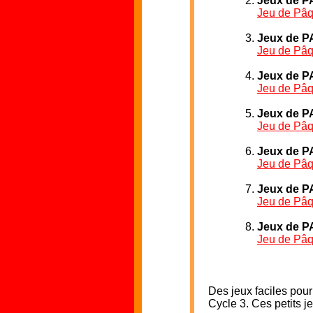
Jeux de PA
Jeu de Pâq
Jeux de PA
Jeu de Pâq
Jeux de PA
Jeu de Pâq
Jeux de PA
Jeu de Pâq
Jeux de PA
Jeu de Pâq
Jeux de PA
Jeu de Pâq
Jeux de PA
Jeu de Pâq
Des jeux faciles pou
Cycle 3. Ces petits j