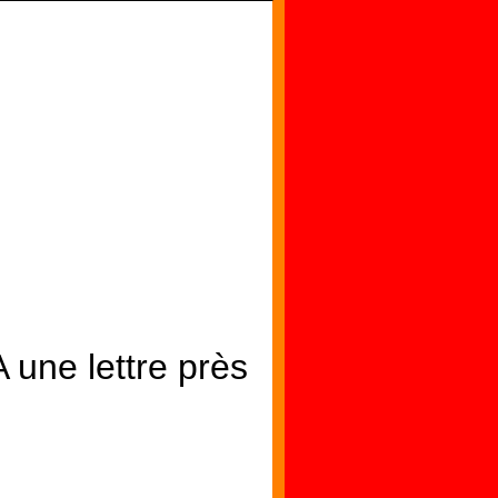
 une lettre près