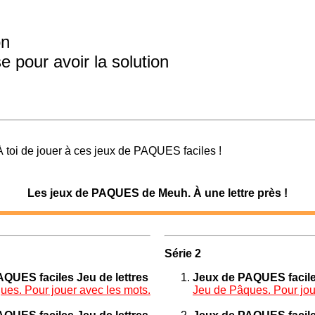
on
 pour avoir la solution
À toi de jouer à ces jeux de PAQUES faciles !
Les jeux de PAQUES de Meuh. À une lettre près !
Série 2
QUES faciles Jeu de lettres
Jeux de PAQUES faciles
ues. Pour jouer avec les mots.
Jeu de Pâques. Pour jou