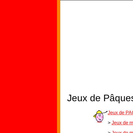
Jeux de Pâques 
Jeux de PA
>
Jeux de mo
>
Jeux de mo