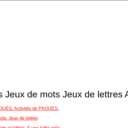
Jeux de mots Jeux de lettres A
QUES. Activités de PAQUES.
ts. Jeux de lettres
ts et lettres. À une lettre près
.