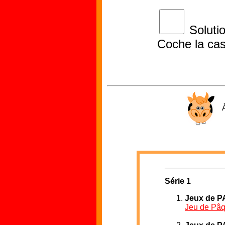
Soluti
Coche la case
Série 1
Jeux de PA
Jeu de Pâq