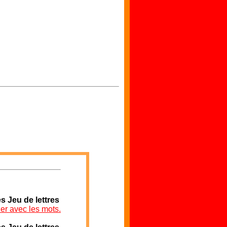
 Jeu de lettres
er avec les mots.