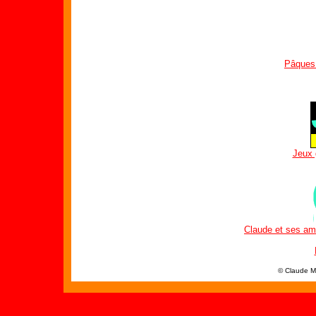
Pâques 
Jeux 
Claude et ses ami
© Claude M